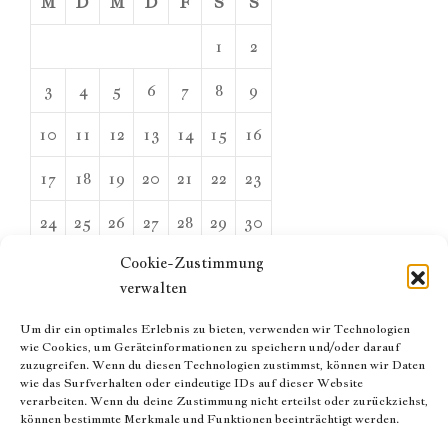
M
D
M
D
F
S
S
1
2
3
4
5
6
7
8
9
10
11
12
13
14
15
16
17
18
19
20
21
22
23
24
25
26
27
28
29
30
Cookie-Zustimmung
31
verwalten
August 2026
Um dir ein optimales Erlebnis zu bieten, verwenden wir Technologien
« März
wie Cookies, um Geräteinformationen zu speichern und/oder darauf
zuzugreifen. Wenn du diesen Technologien zustimmst, können wir Daten
wie das Surfverhalten oder eindeutige IDs auf dieser Website
ARCHIV
verarbeiten. Wenn du deine Zustimmung nicht erteilst oder zurückziehst,
können bestimmte Merkmale und Funktionen beeinträchtigt werden.