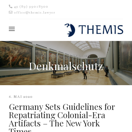
49 (89) 99018300
office@themis.lawyer
BROWSING CATEGORY
Denkmalschutz
6. MAI 2020
Germany Sets Guidelines for
Repatriating Colonial-Era
Artifacts – The New York
Times