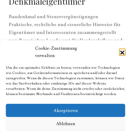
Denkmaleigentümer
Baudenkmal und Steuervergünstigungen
Praktische, rechtliche und steuerliche Hinweise für
Eigentümer und Interessenten zusammengestellt
vom Bayerischen Landesamt für Denkmalpflege und
vom Bayerischen Landesamt für Steuern Sie
Cookie-Zustimmung
verwalten
können die Hinweise HIER abrufen Redaktion
Professor Dr. Egon Johannes Greipl Rechtsanwalt
Um dir ein optimales Erlebnis zu bieten, verwenden wir Technologien
Dr. Hannes Hartung, München
wie Cookies, um Geräteinformationen zu speichern und/oder darauf
zuzugreifen. Wenn du diesen Technologien zustimmst, können wir Daten
wie das Surfverhalten oder eindeutige IDs auf dieser Website
Read More
verarbeiten. Wenn du deine Zustimmung nicht erteilst oder zurückziehst,
können bestimmte Merkmale und Funktionen beeinträchtigt werden.
Akzeptieren
Ablehnen