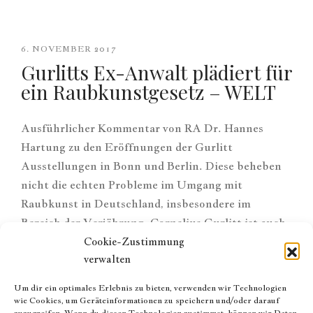
6. NOVEMBER 2017
Gurlitts Ex-Anwalt plädiert für
ein Raubkunstgesetz – WELT
Ausführlicher Kommentar von RA Dr. Hannes
Hartung zu den Eröffnungen der Gurlitt
Ausstellungen in Bonn und Berlin. Diese beheben
nicht die echten Probleme im Umgang mit
Raubkunst in Deutschland, insbesondere im
Bereich der Verjährung. Cornelius Gurlitt ist auch
nicht für die seit 2002 bekannten und bestehenden
Cookie-Zustimmung
verwalten
gesetzgeberischen Versäumnisse verantwortlich. Er
ist auch nicht das Gesicht der Raubkunst, wie die
Um dir ein optimales Erlebnis zu bieten, verwenden wir Technologien
Ausstellung…
wie Cookies, um Geräteinformationen zu speichern und/oder darauf