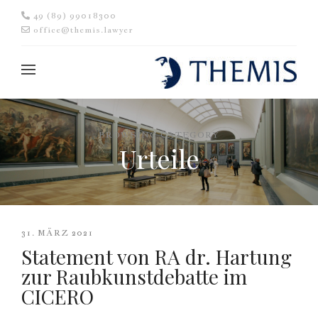
49 (89) 99018300
office@themis.lawyer
BROWSING CATEGORY
Urteile
31. MÄRZ 2021
Statement von RA dr. Hartung
zur Raubkunstdebatte im
CICERO