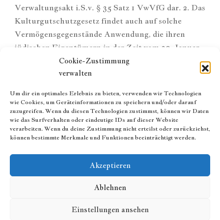
Verwaltungsakt i.S.v. § 35 Satz 1 VwVfG dar. 2. Das
Kulturgutschutzgesetz findet auch auf solche
Vermögensgegenstände Anwendung, die ihren
jüdischen Eigentümern in der Zeit vom 30. Januar
1933 bis zum 8. Mai 1945 durch
Cookie-Zustimmung
verwalten
nationalsozialistische Unrechtsmaßnahmen
entzogen und nach der Wiedervereinigung gemäß §
Um dir ein optimales Erlebnis zu bieten, verwenden wir Technologien
1 Abs. 6 VermG…
wie Cookies, um Geräteinformationen zu speichern und/oder darauf
zuzugreifen. Wenn du diesen Technologien zustimmst, können wir Daten
wie das Surfverhalten oder eindeutige IDs auf dieser Website
Read More
verarbeiten. Wenn du deine Zustimmung nicht erteilst oder zurückziehst,
können bestimmte Merkmale und Funktionen beeinträchtigt werden.
Akzeptieren
Ablehnen
Einstellungen ansehen