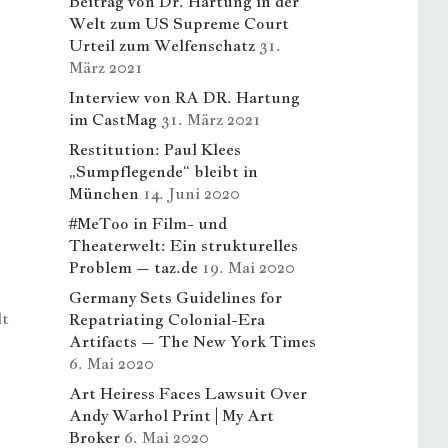
Beitrag von Dr. Hartung in der
Welt zum US Supreme Court
Urteil zum Welfenschatz
31.
März 2021
Interview von RA DR. Hartung
im CastMag
31. März 2021
Restitution: Paul Klees
„Sumpflegende“ bleibt in
München
14. Juni 2020
#MeToo in Film- und
Theaterwelt: Ein strukturelles
Problem – taz.de
19. Mai 2020
Germany Sets Guidelines for
lt
Repatriating Colonial-Era
Artifacts – The New York Times
6. Mai 2020
Art Heiress Faces Lawsuit Over
Andy Warhol Print | My Art
Broker
6. Mai 2020