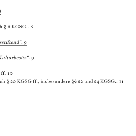
8
ch § 6 KGSG.. 8
sstiftend“
. 9
Kulturbesitz“
. 9
ff. 10
h § 20 KGSG ff., insbesondere §§ 22 und 24 KGSG.. 11