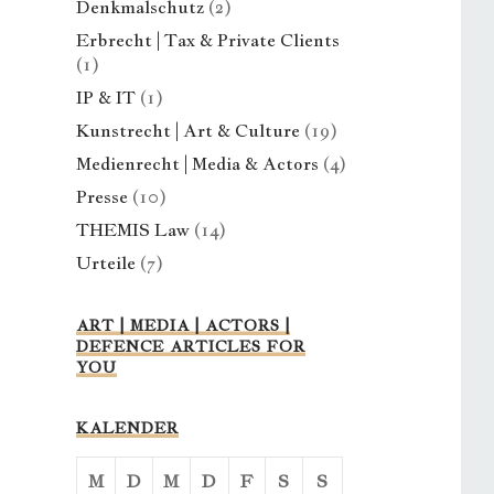
Denkmalschutz
(2)
Erbrecht | Tax & Private Clients
(1)
IP & IT
(1)
Kunstrecht | Art & Culture
(19)
Medienrecht | Media & Actors
(4)
Presse
(10)
THEMIS Law
(14)
Urteile
(7)
ART | MEDIA | ACTORS |
DEFENCE ARTICLES FOR
YOU
KALENDER
M
D
M
D
F
S
S