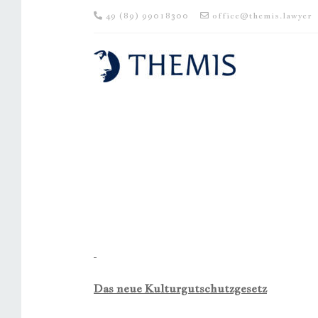
49 (89) 99018300
office@themis.lawyer
Das neue Kulturgutschutzgesetz