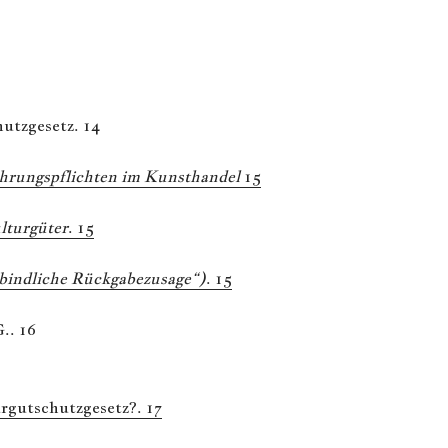
utzgesetz. 14
hrungspflichten im Kunsthandel
15
lturgüter
. 15
rbindliche Rückgabezusage“)
. 15
.. 16
gutschutzgesetz?. 17