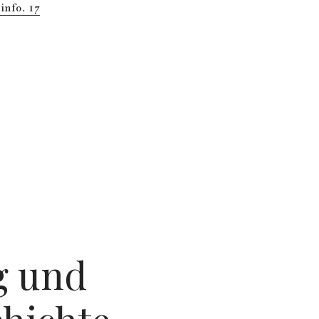
info. 17
g und