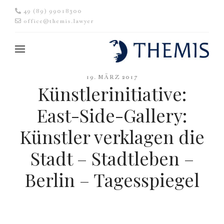
49 (89) 99018300
office@themis.lawyer
19. MÄRZ 2017
Künstlerinitiative:
East-Side-Gallery:
Künstler verklagen die
Stadt – Stadtleben –
Berlin – Tagesspiegel