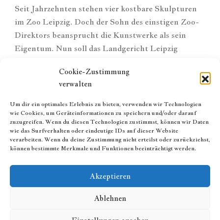
Seit Jahrzehnten stehen vier kostbare Skulpturen
im Zoo Leipzig. Doch der Sohn des einstigen Zoo-
Direktors beansprucht die Kunstwerke als sein
Eigentum. Nun soll das Landgericht Leipzig
entscheiden. Der Kläger wird von RA Dr. Hannes
Cookie-Zustimmung
Hartung vertreten. Quelle: Skulpturen-Streit:
verwalten
Erbe eines Zoo-Direktors verklagt Stadt Leipzig |
Mitteldeutsche Zeitung
Um dir ein optimales Erlebnis zu bieten, verwenden wir Technologien
wie Cookies, um Geräteinformationen zu speichern und/oder darauf
zuzugreifen. Wenn du diesen Technologien zustimmst, können wir Daten
Read More
wie das Surfverhalten oder eindeutige IDs auf dieser Website
verarbeiten. Wenn du deine Zustimmung nicht erteilst oder zurückziehst,
können bestimmte Merkmale und Funktionen beeinträchtigt werden.
1
2
OLDER →
Akzeptieren
Ablehnen