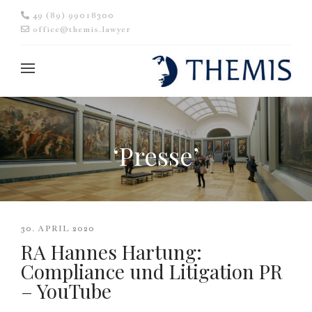
49 (89) 99018300
office@themis.lawyer
BROWSING TAG
‘Presse’
30. APRIL 2020
RA Hannes Hartung:
Compliance und Litigation PR
– YouTube