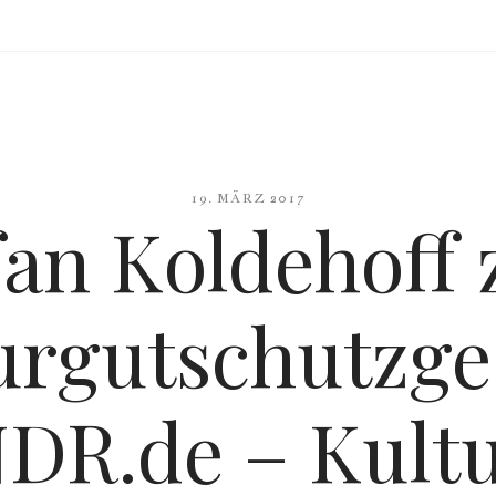
19. MÄRZ 2017
fan Koldehoff
urgutschutzges
DR.de – Kult