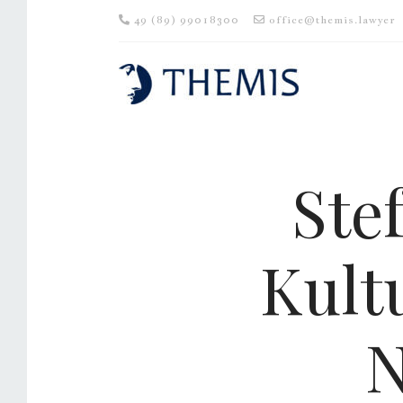
49 (89) 99018300
office@themis.lawyer
Ste
Kult
N