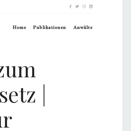
Home
Publikationen
Anwälte
 zum
etz |
ur